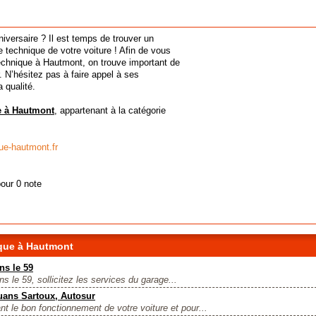
niversaire ? Il est temps de trouver un
e technique de votre voiture ! Afin de vous
 technique à Hautmont, on trouve important de
N’hésitez pas à faire appel à ses
 qualité.
e à Hautmont
, appartenant à la catégorie
ue-hautmont.fr
pour 0 note
que à Hautmont
ns le 59
s le 59, sollicitez les services du garage...
uans Sartoux, Autosur
ant le bon fonctionnement de votre voiture et pour...