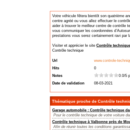
Votre véhicule fêtera bientôt son quatrième an
centre agréé ou vous allez effectuer le contrôl
aider à trouver le meilleur centre de contrôle
vous communiquer les coordonnées d’Autosur. 
prestations vous serez certainement ravi par la
Visiter et apprécier le site
Contrôle techniqu
Contrôle technique
Url
www.controle-techniq
Hits
0
Notes
0.0/5 
Date de validation
08-03-2021
Thématique proche de Contrôle techni
Garage automobile : Contrôle technique da
Pour le contrôle technique de votre voiture dan
Contrôle technique à Valbonne près de Mo
Afin de réunir toutes les conditions garantiss